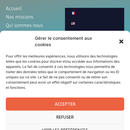
Accueil
Nos missions
Qui sommes-nous
Blog
Gérer le consentement aux
Art et culture
cookies
Annonces
Pour offrir les meilleures expériences, nous utilisons des technologies
Contact
telles que les cookies pour stocker et/ou accéder aux informations des
appareils. Le fait de consentir à ces technologies nous permettra de
traiter des données telles que le comportement de navigation ou les ID
uniques sur ce site. Le fait de ne pas consentir ou de retirer son
consentement peut avoir un effet négatif sur certaines caractéristiques
© Tous droits réservés au CCEM 2023
et fonctions.
Mentions légales
|
Politique de confidentialité
|
CGU
ACCEPTER
REFUSER