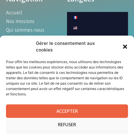
Accueil
Nos missions
Qui sommes-nous
Blog
Gérer le consentement aux
Art et culture
cookies
Annonces
Pour offrir les meilleures expériences, nous utilisons des technologies
Contact
telles que les cookies pour stocker et/ou accéder aux informations des
appareils. Le fait de consentir à ces technologies nous permettra de
traiter des données telles que le comportement de navigation ou les ID
uniques sur ce site. Le fait de ne pas consentir ou de retirer son
consentement peut avoir un effet négatif sur certaines caractéristiques
© Tous droits réservés au CCEM 2023
et fonctions.
Mentions légales
|
Politique de confidentialité
|
CGU
ACCEPTER
REFUSER