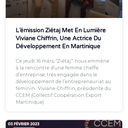
L’émission Ziétaj Met En Lumière
Viviane Chiffrin, Une Actrice Du
Développement En Martinique
Ce jeudi 16 mars, “Ziétaj’” nous emmène
à la rencontre d’une femme cheffe
d’entreprise, très engagée dans le
développement de l’entrepreneuriat au
féminin : Viviane Chiffrin, présidente du
CCEM (Collectif Coopération Export
Martinique).