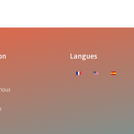
on
Langues
nous
e