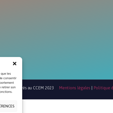
s que les
de consentir
mportement
 retirer son
droits réservés au CCEM 2023
Mentions légales
|
Politique 
onctions.
FÉRENCES