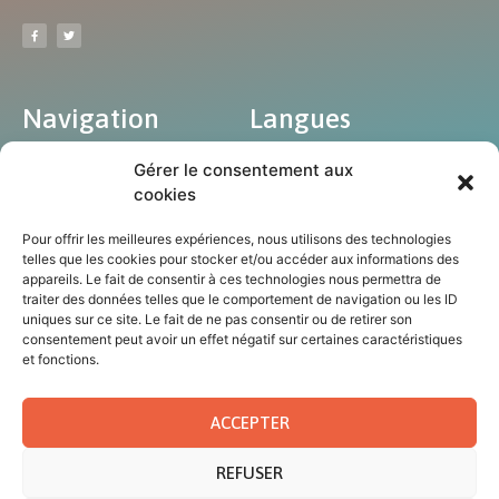
Navigation
Langues
Accueil
Gérer le consentement aux
cookies
Nos missions
Qui sommes-nous
Pour offrir les meilleures expériences, nous utilisons des technologies
telles que les cookies pour stocker et/ou accéder aux informations des
Blog
appareils. Le fait de consentir à ces technologies nous permettra de
Art et culture
traiter des données telles que le comportement de navigation ou les ID
uniques sur ce site. Le fait de ne pas consentir ou de retirer son
Annonces
consentement peut avoir un effet négatif sur certaines caractéristiques
et fonctions.
Contact
ACCEPTER
REFUSER
© Tous droits réservés au CCEM 2023